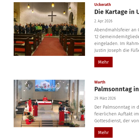
:
Uckerath
Die Kartage in 
2. Apr. 2026
Abendmahlsfeier an 
12 Gemeindemitglied
eingeladen. Im Rahm
Justin Joseph die Füß
Mehr
:
Warth
Palmsonntag in
29. März 2026
Der Palmsonntag in 
feierlichen Auftakt i
Gottesdienst, der von
Mehr