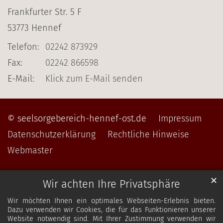
Frankfurter Str. 5 F
53773
Hennef
Telefon:
02242 873929
Fax:
02242 866598
E-Mail:
Klick zum E-Mail senden
© seelsorgebereich-hennef-ost.de
Impressum
Datenschutzerklärung
Rechtliche Hinweise
Webmaster
✕
Wir achten Ihre Privatsphäre
Wir möchten Ihnen ein optimales Webseiten-Erlebnis bieten.
Dazu verwenden wir Cookies, die für das Funktionieren unserer
Website notwendig sind. Mit Ihrer Zustimmung verwenden wir