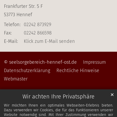
Frankfurter Str. 5 F
53773
Hennef
Telefon:
02242 873929
Fax:
02242 866598
E-Mail:
Klick zum E-Mail senden
© seelsorgebereich-hennef-ost.de
Impressum
Datenschutzerklärung
Rechtliche Hinweise
Webmaster
✕
Wir achten Ihre Privatsphäre
Wir möchten Ihnen ein optimales Webseiten-Erlebnis bieten.
Dazu verwenden wir Cookies, die für das Funktionieren unserer
Website notwendig sind. Mit Ihrer Zustimmung verwenden wir