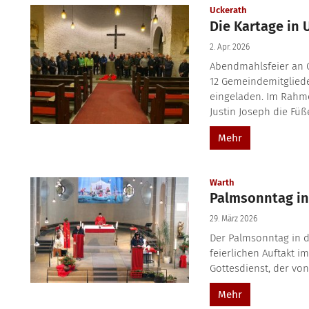
:
Uckerath
Die Kartage in 
2. Apr. 2026
Abendmahlsfeier an 
12 Gemeindemitglied
eingeladen. Im Rahm
Justin Joseph die Füß
Mehr
:
Warth
Palmsonntag in
29. März 2026
Der Palmsonntag in 
feierlichen Auftakt i
Gottesdienst, der von
Mehr