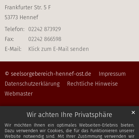
Frankfurter Str. 5 F
53773
Hennef
Telefon:
02242 873929
Fax:
02242 866598
E-Mail:
Klick zum E-Mail senden
© seelsorgebereich-hennef-ost.de
Impressum
Datenschutzerklärung
Rechtliche Hinweise
Webmaster
✕
Wir achten Ihre Privatsphäre
Wir möchten Ihnen ein optimales Webseiten-Erlebnis bieten.
Dazu verwenden wir Cookies, die für das Funktionieren unserer
Website notwendig sind. Mit Ihrer Zustimmung verwenden wir