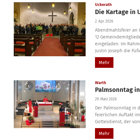
:
Uckerath
Die Kartage in 
2. Apr. 2026
Abendmahlsfeier an 
12 Gemeindemitglied
eingeladen. Im Rahm
Justin Joseph die Füß
Mehr
:
Warth
Palmsonntag in
29. März 2026
Der Palmsonntag in 
feierlichen Auftakt i
Gottesdienst, der von
Mehr