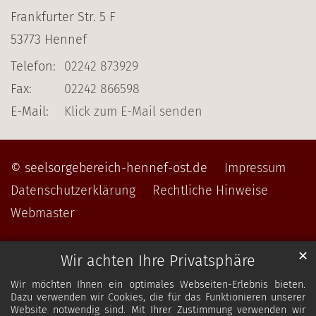
Frankfurter Str. 5 F
53773
Hennef
Telefon:
02242 873929
Fax:
02242 866598
E-Mail:
Klick zum E-Mail senden
© seelsorgebereich-hennef-ost.de
Impressum
Datenschutzerklärung
Rechtliche Hinweise
Webmaster
✕
Wir achten Ihre Privatsphäre
Wir möchten Ihnen ein optimales Webseiten-Erlebnis bieten.
Dazu verwenden wir Cookies, die für das Funktionieren unserer
Website notwendig sind. Mit Ihrer Zustimmung verwenden wir