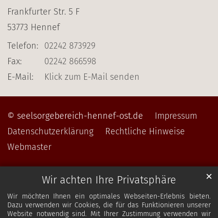
Frankfurter Str. 5 F
53773
Hennef
Telefon:
02242 873929
Fax:
02242 866598
E-Mail:
Klick zum E-Mail senden
© seelsorgebereich-hennef-ost.de
Impressum
Datenschutzerklärung
Rechtliche Hinweise
Webmaster
✕
Wir achten Ihre Privatsphäre
Wir möchten Ihnen ein optimales Webseiten-Erlebnis bieten.
Dazu verwenden wir Cookies, die für das Funktionieren unserer
Website notwendig sind. Mit Ihrer Zustimmung verwenden wir