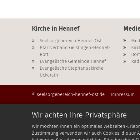
Kirche in Hennef
Medi
Seelsorgebereich Hennef-Ost
Med
Pfarrverband Geistingen-Hennef-
Kirc
Rott
Dom
Evangelische Gemeinde Hennef
Rad
Evangelische Stephanuskirche
Uckerath
© seelsorgebereich-hennef-ost.de
Impressum
Wir achten Ihre Privatsphäre
Wir möchten Ihnen ein optimales Webseiten-Erlebnis
Zustimmung verwenden wir auch Cookies, die zur An