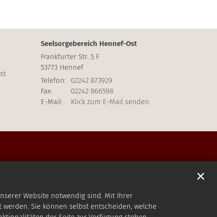
Seelsorgebereich Hennef-Ost
Frankfurter Str. 5 F
53773
Hennef
st
Telefon:
02242 873929
Fax:
02242 866598
E-Mail:
Klick zum E-Mail senden
✕
nserer Website notwendig sind. Mit Ihrer
 werden. Sie können selbst entscheiden, welche