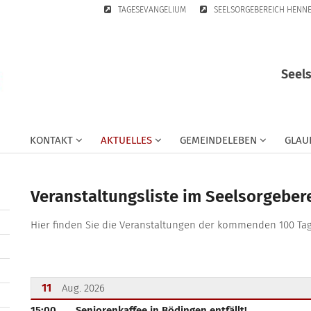
TAGESEVANGELIUM
SEELSORGEBEREICH HENN
Seel
KONTAKT
AKTUELLES
GEMEINDELEBEN
GLAU
Veranstaltungsliste im Seelsorgeber
Hier finden Sie die Veranstaltungen der kommenden 100 Ta
11
Aug. 2026
15:00
Seniorenkaffee in Bödingen entfällt!
???msg.page.sr.date??? 11. August 2026