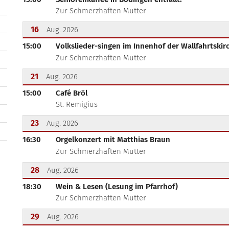
Zur Schmerzhaften Mutter
16
Aug. 2026
15:00
Volkslieder-singen im Innenhof der Wallfahrtski
???msg.page.sr.date??? 16. August 2026
Zur Schmerzhaften Mutter
21
Aug. 2026
15:00
Café Bröl
???msg.page.sr.date??? 21. August 2026
St. Remigius
23
Aug. 2026
16:30
Orgelkonzert mit Matthias Braun
???msg.page.sr.date??? 23. August 2026
Zur Schmerzhaften Mutter
28
Aug. 2026
18:30
Wein & Lesen (Lesung im Pfarrhof)
???msg.page.sr.date??? 28. August 2026
Zur Schmerzhaften Mutter
29
Aug. 2026