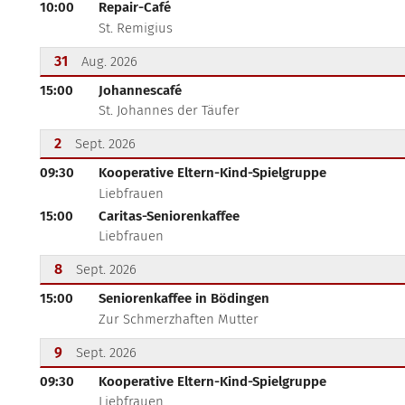
10:00
Repair-Café
???msg.page.sr.date??? 29. August 2026
St. Remigius
31
Aug. 2026
15:00
Johannescafé
???msg.page.sr.date??? 31. August 2026
St. Johannes der Täufer
2
Sept. 2026
09:30
Kooperative Eltern-Kind-Spielgruppe
???msg.page.sr.date??? 2. September 2026
Liebfrauen
15:00
Caritas-Seniorenkaffee
Liebfrauen
8
Sept. 2026
15:00
Seniorenkaffee in Bödingen
???msg.page.sr.date??? 8. September 2026
Zur Schmerzhaften Mutter
9
Sept. 2026
09:30
Kooperative Eltern-Kind-Spielgruppe
???msg.page.sr.date??? 9. September 2026
Liebfrauen