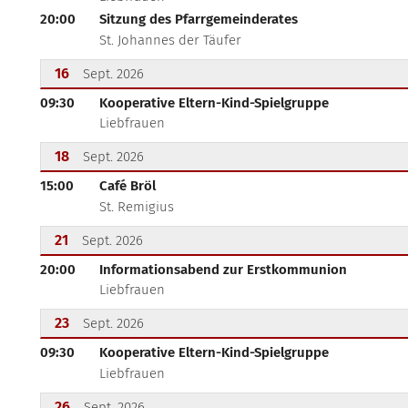
20:00
Sitzung des Pfarrgemeinderates
St. Johannes der Täufer
16
Sept. 2026
09:30
Kooperative Eltern-Kind-Spielgruppe
???msg.page.sr.date??? 16. September 2026
Liebfrauen
18
Sept. 2026
15:00
Café Bröl
???msg.page.sr.date??? 18. September 2026
St. Remigius
21
Sept. 2026
20:00
Informationsabend zur Erstkommunion
???msg.page.sr.date??? 21. September 2026
Liebfrauen
23
Sept. 2026
09:30
Kooperative Eltern-Kind-Spielgruppe
???msg.page.sr.date??? 23. September 2026
Liebfrauen
26
Sept. 2026