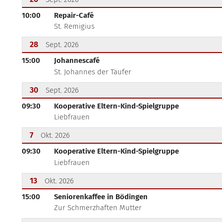
10:00
Repair-Café
???msg.page.sr.date??? 26. September 2026
St. Remigius
28
Sept. 2026
15:00
Johannescafé
???msg.page.sr.date??? 28. September 2026
St. Johannes der Täufer
30
Sept. 2026
09:30
Kooperative Eltern-Kind-Spielgruppe
???msg.page.sr.date??? 30. September 2026
Liebfrauen
7
Okt. 2026
09:30
Kooperative Eltern-Kind-Spielgruppe
???msg.page.sr.date??? 7. Oktober 2026
Liebfrauen
13
Okt. 2026
15:00
Seniorenkaffee in Bödingen
???msg.page.sr.date??? 13. Oktober 2026
Zur Schmerzhaften Mutter