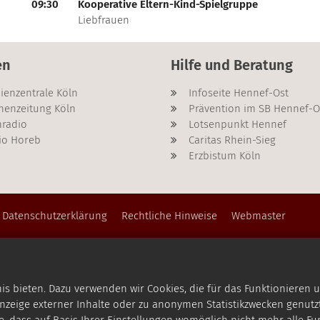
09:30
Kooperative Eltern-Kind-Spielgruppe
???msg.page.sr.date??? 11. November 2026
Liebfrauen
en
Hilfe und Beratung
ienzentrale Köln
Infoseite Hennef-Ost
henzeitung Köln
Prävention im SB Hennef-O
radio
Lotsenpunkt Hennef
io Horeb
Caritas Rhein-Sieg
Erzbistum Köln
Datenschutzerklärung
Rechtliche Hinweise
Webmaster
 bieten. Dazu verwenden wir Cookies, die für das Funktionieren u
zeige externer Inhalte oder zu anonymen Statistikzwecken genutzt