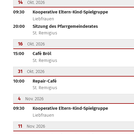
14
Okt. 2026
09:30
Kooperative Eltern-Kind-Spielgruppe
???msg.page.sr.date??? 14. Oktober 2026
Liebfrauen
20:00
Sitzung des Pfarrgemeinderates
St. Remigius
16
Okt. 2026
15:00
Café Bröl
???msg.page.sr.date??? 16. Oktober 2026
St. Remigius
31
Okt. 2026
10:00
Repair-Café
???msg.page.sr.date??? 31. Oktober 2026
St. Remigius
4
Nov. 2026
09:30
Kooperative Eltern-Kind-Spielgruppe
???msg.page.sr.date??? 4. November 2026
Liebfrauen
11
Nov. 2026