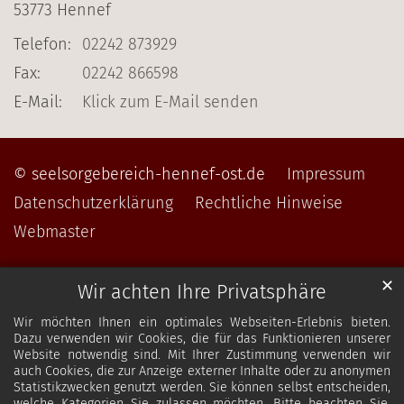
53773
Hennef
Telefon:
02242 873929
Fax:
02242 866598
E-Mail:
Klick zum E-Mail senden
© seelsorgebereich-hennef-ost.de
Impressum
Datenschutzerklärung
Rechtliche Hinweise
Webmaster
✕
Wir achten Ihre Privatsphäre
Wir möchten Ihnen ein optimales Webseiten-Erlebnis bieten.
Dazu verwenden wir Cookies, die für das Funktionieren unserer
Website notwendig sind. Mit Ihrer Zustimmung verwenden wir
auch Cookies, die zur Anzeige externer Inhalte oder zu anonymen
Statistikzwecken genutzt werden. Sie können selbst entscheiden,
welche Kategorien Sie zulassen möchten. Bitte beachten Sie,