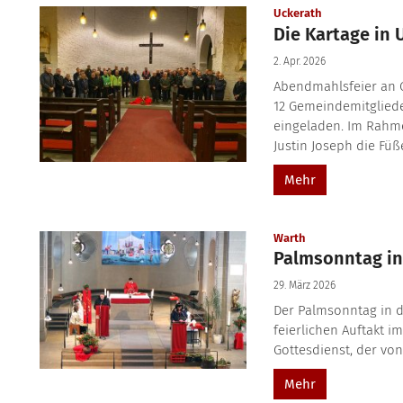
:
Uckerath
Die Kartage in 
2. Apr. 2026
Abendmahlsfeier an 
12 Gemeindemitglied
eingeladen. Im Rahm
Justin Joseph die Füß
Mehr
:
Warth
Palmsonntag in
29. März 2026
Der Palmsonntag in 
feierlichen Auftakt i
Gottesdienst, der von
Mehr