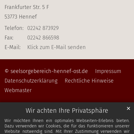
Frankfurter Str. 5 F
53773
Hennef
Telefon:
02242 873929
Fax:
02242 866598
E-Mail:
Klick zum E-Mail senden
© seelsorgebereich-hennef-ost.de
Impressum
Datenschutzerklärung
Rechtliche Hinweise
Webmaster
✕
Wir achten Ihre Privatsphäre
Wir möchten Ihnen ein optimales Webseiten-Erlebnis bieten.
Dazu verwenden wir Cookies, die für das Funktionieren unserer
Website notwendig sind. Mit Ihrer Zustimmung verwenden wir