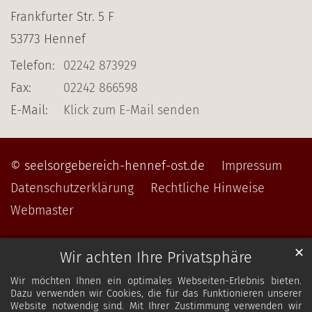
Frankfurter Str. 5 F
53773
Hennef
Telefon:
02242 873929
Fax:
02242 866598
E-Mail:
Klick zum E-Mail senden
© seelsorgebereich-hennef-ost.de
Impressum
Datenschutzerklärung
Rechtliche Hinweise
Webmaster
✕
Wir achten Ihre Privatsphäre
Wir möchten Ihnen ein optimales Webseiten-Erlebnis bieten.
Dazu verwenden wir Cookies, die für das Funktionieren unserer
Website notwendig sind. Mit Ihrer Zustimmung verwenden wir