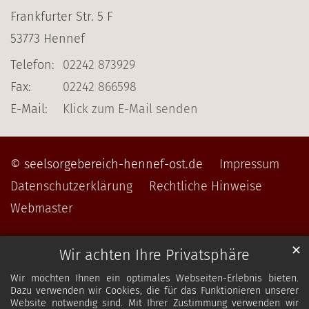
Frankfurter Str. 5 F
53773
Hennef
Telefon:
02242 873929
Fax:
02242 866598
E-Mail:
Klick zum E-Mail senden
© seelsorgebereich-hennef-ost.de
Impressum
Datenschutzerklärung
Rechtliche Hinweise
Webmaster
✕
Wir achten Ihre Privatsphäre
Wir möchten Ihnen ein optimales Webseiten-Erlebnis bieten.
Dazu verwenden wir Cookies, die für das Funktionieren unserer
Website notwendig sind. Mit Ihrer Zustimmung verwenden wir