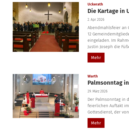
:
Uckerath
Die Kartage in 
2. Apr. 2026
Abendmahlsfeier an 
12 Gemeindemitglied
eingeladen. Im Rahm
Justin Joseph die Füß
Mehr
:
Warth
Palmsonntag in
29. März 2026
Der Palmsonntag in 
feierlichen Auftakt i
Gottesdienst, der von
Mehr