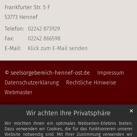
Frankfurter Str. 5 F
53773
Hennef
Telefon:
02242 873929
Fax:
02242 866598
E-Mail:
Klick zum E-Mail senden
© seelsorgebereich-hennef-ost.de
Impressum
Datenschutzerklärung
Rechtliche Hinweise
Webmaster
✕
Wir achten Ihre Privatsphäre
Wir möchten Ihnen ein optimales Webseiten-Erlebnis bieten.
Dazu verwenden wir Cookies, die für das Funktionieren unserer
Website notwendig sind. Mit Ihrer Zustimmung verwenden wir