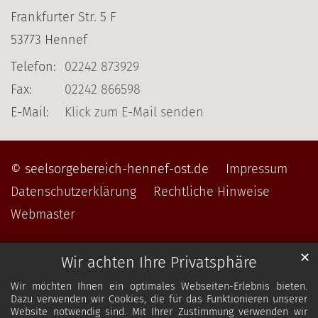
Frankfurter Str. 5 F
53773
Hennef
Telefon:
02242 873929
Fax:
02242 866598
E-Mail:
Klick zum E-Mail senden
© seelsorgebereich-hennef-ost.de
Impressum
Datenschutzerklärung
Rechtliche Hinweise
Webmaster
✕
Wir achten Ihre Privatsphäre
Wir möchten Ihnen ein optimales Webseiten-Erlebnis bieten.
Dazu verwenden wir Cookies, die für das Funktionieren unserer
Website notwendig sind. Mit Ihrer Zustimmung verwenden wir