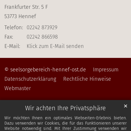
Frankfurter Str. 5 F
53773
Hennef
Telefon:
02242 873929
Fax:
02242 866598
E-Mail:
Klick zum E-Mail senden
© seelsorgebereich-hennef-ost.de
Impressum
Datenschutzerklärung
Rechtliche Hinweise
Webmaster
✕
Wir achten Ihre Privatsphäre
Wir möchten Ihnen ein optimales Webseiten-Erlebnis bieten.
Dazu verwenden wir Cookies, die für das Funktionieren unserer
Website notwendig sind. Mit Ihrer Zustimmung verwenden wir