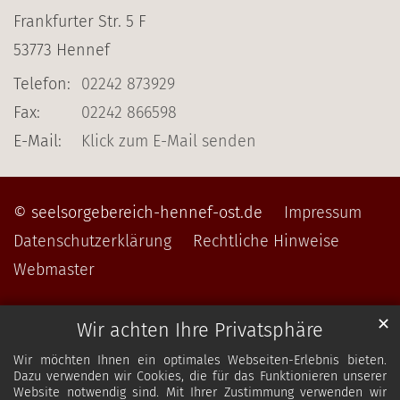
Frankfurter Str. 5 F
53773
Hennef
Telefon:
02242 873929
Fax:
02242 866598
E-Mail:
Klick zum E-Mail senden
© seelsorgebereich-hennef-ost.de
Impressum
Datenschutzerklärung
Rechtliche Hinweise
Webmaster
✕
Wir achten Ihre Privatsphäre
Wir möchten Ihnen ein optimales Webseiten-Erlebnis bieten.
Dazu verwenden wir Cookies, die für das Funktionieren unserer
Website notwendig sind. Mit Ihrer Zustimmung verwenden wir