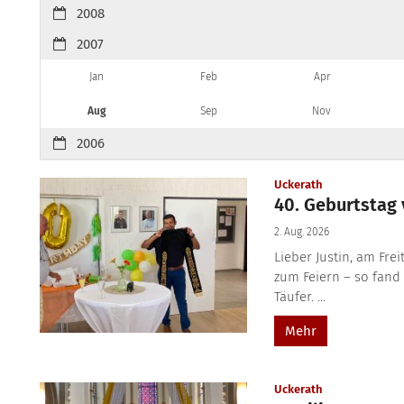
2008
2007
Jan
Feb
Apr
Aug
Sep
Nov
2006
:
Uckerath
40. Geburtstag 
2. Aug. 2026
Lieber Justin, am Fre
zum Feiern – so fand
Täufer. ...
Mehr
:
Uckerath