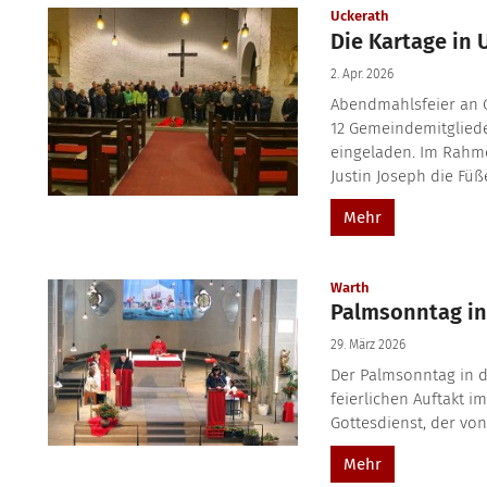
:
Uckerath
Die Kartage in 
2. Apr. 2026
Abendmahlsfeier an 
12 Gemeindemitglied
eingeladen. Im Rahm
Justin Joseph die Füß
Mehr
:
Warth
Palmsonntag in
29. März 2026
Der Palmsonntag in 
feierlichen Auftakt i
Gottesdienst, der von
Mehr