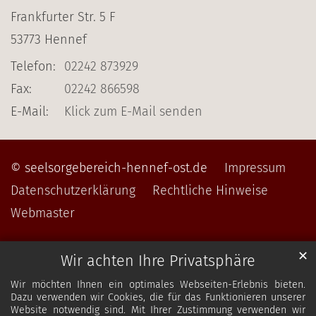
Frankfurter Str. 5 F
53773
Hennef
Telefon:
02242 873929
Fax:
02242 866598
E-Mail:
Klick zum E-Mail senden
© seelsorgebereich-hennef-ost.de
Impressum
Datenschutzerklärung
Rechtliche Hinweise
Webmaster
✕
Wir achten Ihre Privatsphäre
Wir möchten Ihnen ein optimales Webseiten-Erlebnis bieten.
Dazu verwenden wir Cookies, die für das Funktionieren unserer
Website notwendig sind. Mit Ihrer Zustimmung verwenden wir