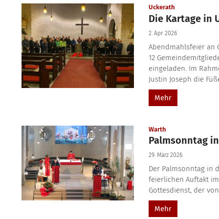
:
Uckerath
Die Kartage in 
2. Apr. 2026
Abendmahlsfeier an 
12 Gemeindemitglied
eingeladen. Im Rahm
Justin Joseph die Füß
Mehr
:
Warth
Palmsonntag in
29. März 2026
Der Palmsonntag in 
feierlichen Auftakt i
Gottesdienst, der von
Mehr