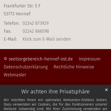
Frankfurter Str. 5 F
53773
Hennef
Telefon:
02242 873929
Fax:
02242 866598
E-Mail:
Klick zum E-Mail senden
© seelsorgebereich-hennef-ost.de
Impressum
Datenschutzerklärung
Rechtliche Hinweise
Webmaster
✕
Wir achten Ihre Privatsphäre
Wir möchten Ihnen ein optimales Webseiten-Erlebnis bieten.
Dazu verwenden wir Cookies, die für das Funktionieren unserer
Website notwendig sind. Mit Ihrer Zustimmung verwenden wir