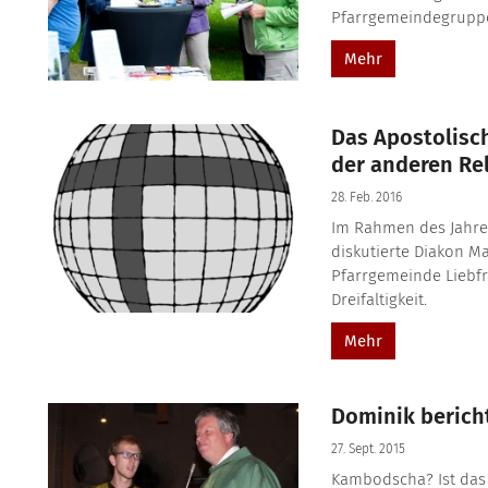
Pfarrgemeindegruppen
Mehr
Das Apostolisc
der anderen Re
28. Feb. 2016
Im Rahmen des Jahres
diskutierte Diakon M
Pfarrgemeinde Liebf
Dreifaltigkeit.
Mehr
Dominik berich
27. Sept. 2015
Kambodscha? Ist das L