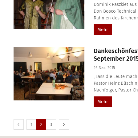
Dominik Paszkiet aus
Don Bosco Technical 
Rahmen des Kirchenmo
Mehr
Dankeschönfest
September 201
26. Sept. 2015
„Lass die Leute mach
Pastor Heinz Büschin
Nachfolger, Pastor Ch
Mehr
Vorherige Seite
Nächste Seite
1
2
3