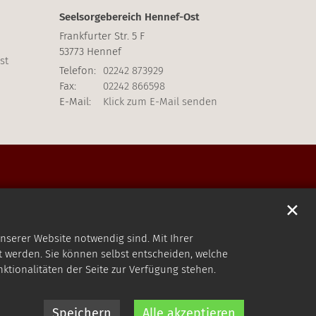
Seelsorgebereich Hennef-Ost
Frankfurter Str. 5 F
53773
Hennef
st
Telefon:
02242 873929
Fax:
02242 866598
E-Mail:
Klick zum E-Mail senden
✕
nserer Website notwendig sind. Mit Ihrer
 werden. Sie können selbst entscheiden, welche
nktionalitäten der Seite zur Verfügung stehen.
Speichern
Alle akzeptieren