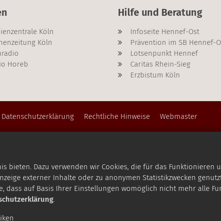
en
Hilfe und Beratung
ienzentrale Köln
Infoseite Hennef-Ost
henzeitung Köln
Prävention im SB Hennef-O
radio
Lotsenpunkt Hennef
io Horeb
Caritas Rhein-Sieg
Erzbistum Köln
Datenschutzerklärung
Rechtliche Hinweise
Webmaster
 bieten. Dazu verwenden wir Cookies, die für das Funktionieren u
zeige externer Inhalte oder zu anonymen Statistikzwecken genutzt
e, dass auf Basis Ihrer Einstellungen womöglich nicht mehr alle Fu
schutzerklärung
.
tiken