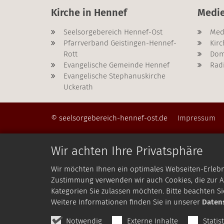
Kirche in Hennef
Medi
Seelsorgebereich Hennef-Ost
Med
Pfarrverband Geistingen-Hennef-
Kirc
Rott
Dom
Evangelische Gemeinde Hennef
Rad
Evangelische Stephanuskirche
Uckerath
© seelsorgebereich-hennef-ost.de
Impressum
Wir achten Ihre Privatsphäre
Wir möchten Ihnen ein optimales Webseiten-Erlebnis
Zustimmung verwenden wir auch Cookies, die zur An
Kategorien Sie zulassen möchten. Bitte beachten Si
Weitere Informationen finden Sie in unserer
Daten
Notwendig
Externe Inhalte
Statis