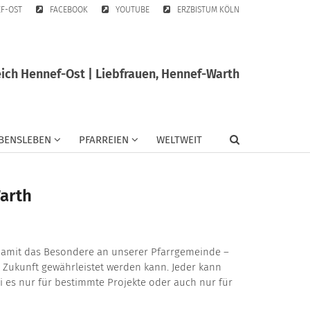
EF-OST
FACEBOOK
YOUTUBE
ERZBISTUM KÖLN
ich Hennef-Ost | Liebfrauen, Hennef-Warth
BENSLEBEN
PFARREIEN
WELTWEIT
arth
damit das Besondere an unserer Pfarrgemeinde –
 Zukunft gewährleistet werden kann. Jeder kann
i es nur für bestimmte Projekte oder auch nur für