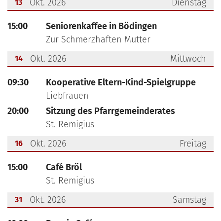
Okt. 2026
Dienstag
13
???msg.page.sr.date??? 13. Oktober 2026
15:00
Seniorenkaffee in Bödingen
Zur Schmerzhaften Mutter
Okt. 2026
Mittwoch
14
???msg.page.sr.date??? 14. Oktober 2026
09:30
Kooperative Eltern-Kind-Spielgruppe
Liebfrauen
20:00
Sitzung des Pfarrgemeinderates
St. Remigius
Okt. 2026
Freitag
16
???msg.page.sr.date??? 16. Oktober 2026
15:00
Café Bröl
St. Remigius
Okt. 2026
Samstag
31
???msg.page.sr.date??? 31. Oktober 2026