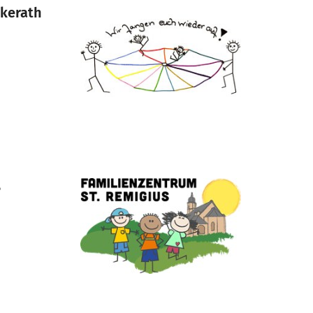
ckerath
ß