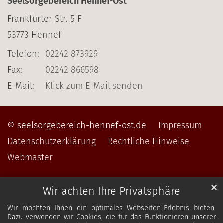
Seelsorgebereich Hennef-Ost
Frankfurter Str. 5 F
53773
Hennef
Telefon:
02242 873929
Fax:
02242 866598
E-Mail:
Klick zum E-Mail senden
© seelsorgebereich-hennef-ost.de
Impressum
Datenschutzerklärung
Rechtliche Hinweise
Webmaster
✕
Wir achten Ihre Privatsphäre
Wir möchten Ihnen ein optimales Webseiten-Erlebnis bieten.
Dazu verwenden wir Cookies, die für das Funktionieren unserer