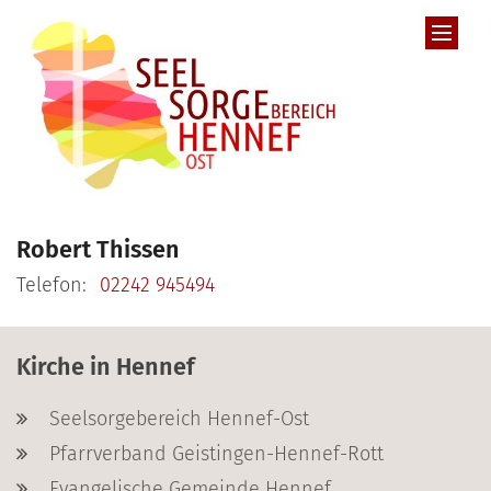
Zum Inhalt springen
Robert
Thissen
Telefon:
02242 945494
Kirche in Hennef
Seelsorgebereich Hennef-Ost
Pfarrverband Geistingen-Hennef-Rott
Evangelische Gemeinde Hennef