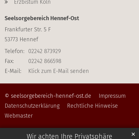
Erzbistum Köln
Seelsorgebereich Hennef-Ost
Frankfurter Str. 5 F
53773
Hennef
Telefon:
02242 873929
Fax:
02242 866598
E-Mail:
Klick zum E-Mail senden
© seelsorgebereich-hennef-ost.de
Impressum
Datenschutzerklärung
Rechtliche Hinweise
Webmaster
✕
Wir achten Ihre Privatsphäre