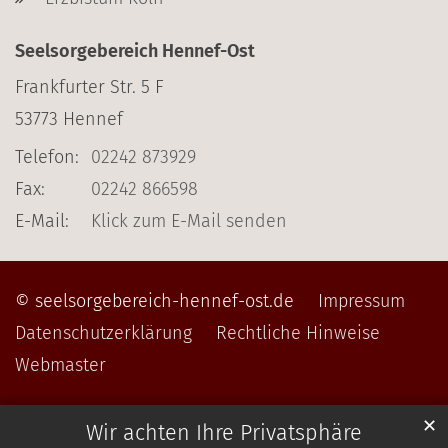
Seelsorgebereich Hennef-Ost
Frankfurter Str. 5 F
53773
Hennef
Telefon:
02242 873929
Fax:
02242 866598
E-Mail:
Klick zum E-Mail senden
© seelsorgebereich-hennef-ost.de
Impressum
Datenschutzerklärung
Rechtliche Hinweise
Webmaster
✕
Wir achten Ihre Privatsphäre