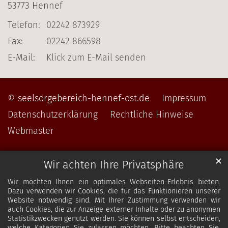
53773
Hennef
Telefon:
02242 873929
Fax:
02242 866598
E-Mail:
Klick zum E-Mail senden
© seelsorgebereich-hennef-ost.de
Impressum
Datenschutzerklärung
Rechtliche Hinweise
Webmaster
✕
Wir achten Ihre Privatsphäre
Wir möchten Ihnen ein optimales Webseiten-Erlebnis bieten.
Dazu verwenden wir Cookies, die für das Funktionieren unserer
Website notwendig sind. Mit Ihrer Zustimmung verwenden wir
auch Cookies, die zur Anzeige externer Inhalte oder zu anonymen
Statistikzwecken genutzt werden. Sie können selbst entscheiden,
welche Kategorien Sie zulassen möchten. Bitte beachten Sie,