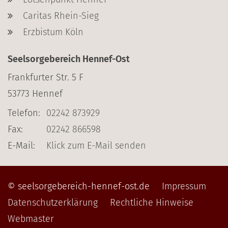
Caritas Rhein-Sieg
Erzbistum Köln
Seelsorgebereich Hennef-Ost
Frankfurter Str. 5 F
53773
Hennef
Telefon:
02242 873929
Fax:
02242 866598
E-Mail:
Klick zum E-Mail senden
© seelsorgebereich-hennef-ost.de
Impressum
Datenschutzerklärung
Rechtliche Hinweise
Webmaster