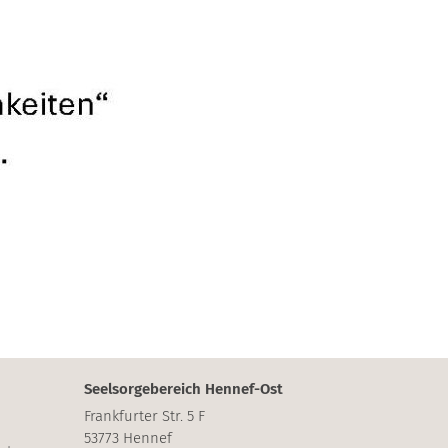
Seelsorgebereich Hennef-Ost
Frankfurter Str. 5 F
53773
Hennef