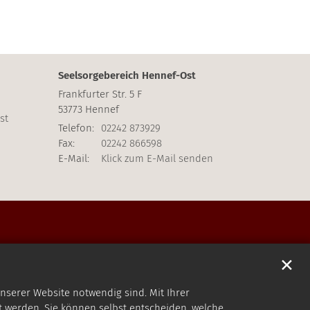
Seelsorgebereich Hennef-Ost
Frankfurter Str. 5 F
53773
Hennef
st
Telefon:
02242 873929
Fax:
02242 866598
E-Mail:
Klick zum E-Mail senden
✕
nserer Website notwendig sind. Mit Ihrer
 werden. Sie können selbst entscheiden, welche