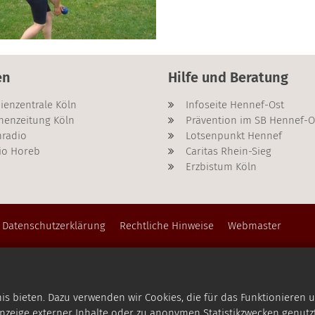
en
Hilfe und Beratung
ienzentrale Köln
Infoseite Hennef-Ost
henzeitung Köln
Prävention im SB Hennef-O
radio
Lotsenpunkt Hennef
io Horeb
Caritas Rhein-Sieg
Erzbistum Köln
Datenschutzerklärung
Rechtliche Hinweise
Webmaster
 bieten. Dazu verwenden wir Cookies, die für das Funktionieren u
zeige externer Inhalte oder zu anonymen Statistikzwecken genutzt