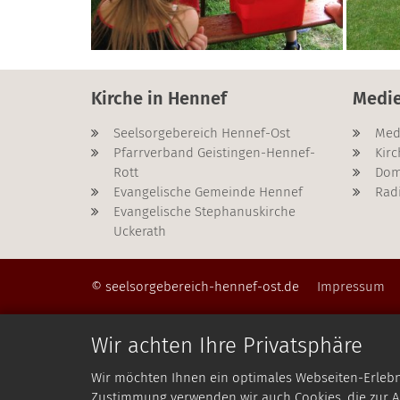
Kirche in Hennef
Medi
Seelsorgebereich Hennef-Ost
Med
Pfarrverband Geistingen-Hennef-
Kirc
Rott
Dom
Evangelische Gemeinde Hennef
Rad
Evangelische Stephanuskirche
Uckerath
© seelsorgebereich-hennef-ost.de
Impressum
Wir achten Ihre Privatsphäre
Wir möchten Ihnen ein optimales Webseiten-Erlebnis
Zustimmung verwenden wir auch Cookies, die zur An