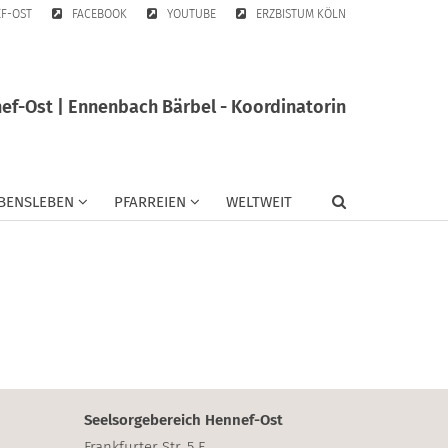
EF-OST
FACEBOOK
YOUTUBE
ERZBISTUM KÖLN
ef-Ost | Ennenbach Bärbel - Koordinatorin
BENSLEBEN
PFARREIEN
WELTWEIT
Seelsorgebereich Hennef-Ost
Frankfurter Str. 5 F