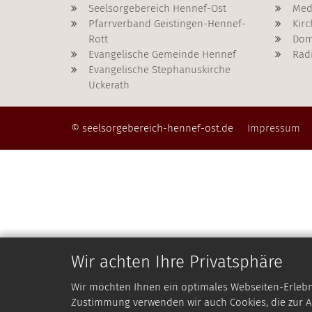
Seelsorgebereich Hennef-Ost
Med
Pfarrverband Geistingen-Hennef-
Kirc
Rott
Dom
Evangelische Gemeinde Hennef
Rad
Evangelische Stephanuskirche
Uckerath
© seelsorgebereich-hennef-ost.de
Impressum
Wir achten Ihre Privatsphäre
Wir möchten Ihnen ein optimales Webseiten-Erlebnis
Zustimmung verwenden wir auch Cookies, die zur An