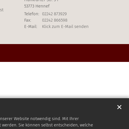
53773
Hennef
st
Telefon:
02242 873929
Fax:
02242 866598
E-Mail:
Klick zum E-Mail senden
✕
nserer Website notwendig sind. Mit Ihrer
 werden. Sie können selbst entscheiden, welche