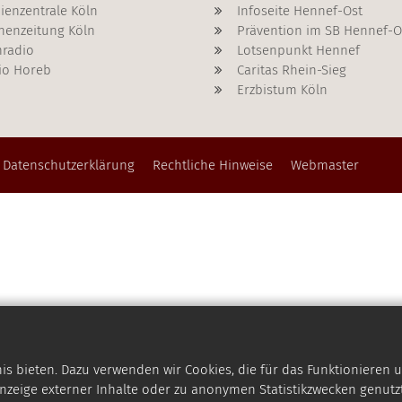
ienzentrale Köln
Infoseite Hennef-Ost
henzeitung Köln
Prävention im SB Hennef-O
radio
Lotsenpunkt Hennef
io Horeb
Caritas Rhein-Sieg
Erzbistum Köln
Datenschutzerklärung
Rechtliche Hinweise
Webmaster
 bieten. Dazu verwenden wir Cookies, die für das Funktionieren u
zeige externer Inhalte oder zu anonymen Statistikzwecken genutzt