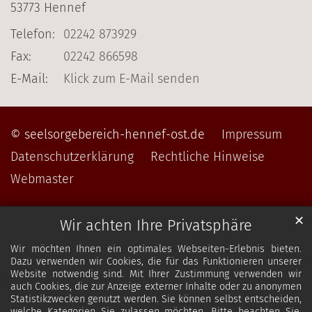
53773
Hennef
Telefon:
02242 873929
Fax:
02242 866598
E-Mail:
Klick zum E-Mail senden
© seelsorgebereich-hennef-ost.de
Impressum
Datenschutzerklärung
Rechtliche Hinweise
Webmaster
✕
Wir achten Ihre Privatsphäre
Wir möchten Ihnen ein optimales Webseiten-Erlebnis bieten.
Dazu verwenden wir Cookies, die für das Funktionieren unserer
Website notwendig sind. Mit Ihrer Zustimmung verwenden wir
auch Cookies, die zur Anzeige externer Inhalte oder zu anonymen
Statistikzwecken genutzt werden. Sie können selbst entscheiden,
welche Kategorien Sie zulassen möchten. Bitte beachten Sie,