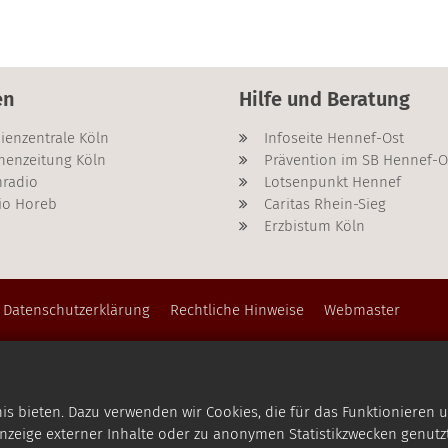
en
Hilfe und Beratung
ienzentrale Köln
Infoseite Hennef-Ost
henzeitung Köln
Prävention im SB Hennef-O
radio
Lotsenpunkt Hennef
io Horeb
Caritas Rhein-Sieg
Erzbistum Köln
Datenschutzerklärung
Rechtliche Hinweise
Webmaster
 bieten. Dazu verwenden wir Cookies, die für das Funktionieren u
zeige externer Inhalte oder zu anonymen Statistikzwecken genutzt