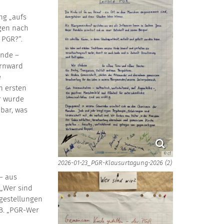
ng „aufs
agen nach
 PGR?“.
nde –
ernward
e
n ersten
r wurde
bar, was
© cf
2026-01-23_PGR-Klausurtagung-2026 (2)
– aus
 „Wer sind
agestellungen
.B. „PGR-Wer