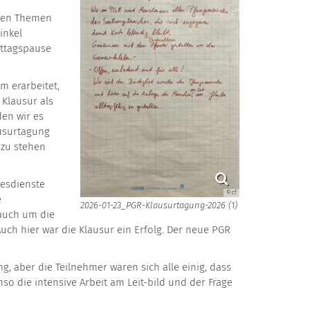
iden Themen
inkel
ittagspause
m erarbeitet,
 Klausur als
en wir es
ausurtagung
azu stehen
tesdienste
© cf
e
2026-01-23_PGR-Klausurtagung-2026 (1)
 auch um die
ch hier war die Klausur ein Erfolg. Der neue PGR
g, aber die Teilnehmer waren sich alle einig, dass
so die intensive Arbeit am Leit-bild und der Frage