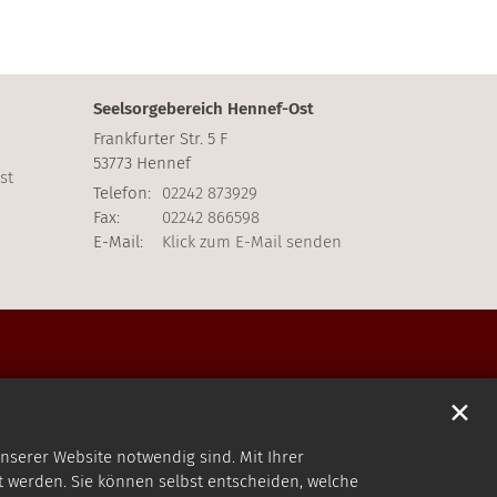
Seelsorgebereich Hennef-Ost
Frankfurter Str. 5 F
53773
Hennef
st
Telefon:
02242 873929
Fax:
02242 866598
E-Mail:
Klick zum E-Mail senden
✕
nserer Website notwendig sind. Mit Ihrer
 werden. Sie können selbst entscheiden, welche