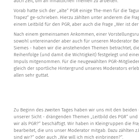
auch Zeit, um an inhaltlichen Themen zu arbeiten.
Vorab hatte sich der „alte“ PGR einige The-men für die Tagu
Trapez“ ge-schrieben. Hierzu zählten unter anderem die Fr
einem Leitbild für den PGR, aber auch die Frage „Wer ist der
Nach einem gemeinsamen Ankommen, einer Vorstellungsru
sowohl untereinander aber auch für unseren Moderator B
Siemes - haben wir die anstehenden Themen betrachtet, di
Reihenfolge (und damit die Wichtigkeit) festgelegt und eine
Impuls mitgenommen. Für die neugewählten PGR-Mitgliede
gleich der sportliche Hintergrund unseres Moderators erleb
allen sehr guttat.
Zu Beginn des zweiten Tages haben wir uns mit den beiden 
unserer Sicht - drängenden Themen „Leitbild des PGR“ und
wir als PGR?“ beschäftigt. Wir haben in Kleingruppen die Fr
bearbeitet, die uns unser Moderator mitgab. Dazu zählten z
sind wir?“ oder auch „Wie will ich mich einbringen?“.