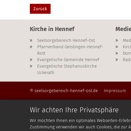
Zurück
Kirche in Hennef
Medi
Seelsorgebereich Hennef-Ost
Med
Pfarrverband Geistingen-Hennef-
Kirc
Rott
Dom
Evangelische Gemeinde Hennef
Rad
Evangelische Stephanuskirche
Uckerath
© seelsorgebereich-hennef-ost.de
Impressum
Wir achten Ihre Privatsphäre
Wir möchten Ihnen ein optimales Webseiten-Erlebnis
Zustimmung verwenden wir auch Cookies, die zur An