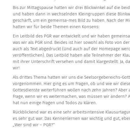
Bis zur Mittagspause hatten wir drei Blickwinkel auf die be
und haben dann in wechselnden Kleingruppen diese Blinkw
geschärft, um ein gemeinsa-mes Bild zu haben. Nach der M
hatten wir für beide Themen einen Konsens:
Ein Leitbild des PGR war entwickelt und wir haben gemeinsa
was wir als PGR sind. Beides ist hier sowohl als Foto von der
auch als Text abgedruckt (Und auch auf der Homepage werd
veröffentlichen). Das Leitbild haben alle Teilnehmer der Kl
mit ihrer Unterschrift versehen und damit klargestellt: Ja, d
wir!
Als drittes Thema hatten wir uns die Seelsorgebereichs-Got
vorgenommen. Hier ging es um Fragen, ob und wie wir dies
Gottesdienste weiterführen wollen nach zehn Jahren? Aber
Frage, wenn wir es weitermachen, was müssen wir ändern? Au
hat nun einige Fragen und Todos zu klären.
Rückblickend war es eine sehr arbeitsintensive Klausurtagun
es sehr gut war. Das Kennenlernen war wichtig und gut, eben
„Wer sind wir – PGR?“