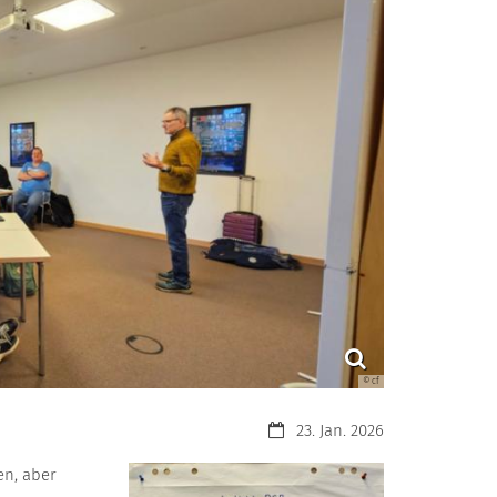
© cf
Datum:
23. Jan. 2026
en, aber