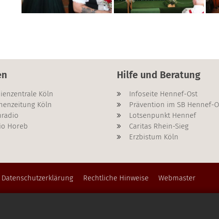
en
Hilfe und Beratung
ienzentrale Köln
Infoseite Hennef-Ost
henzeitung Köln
Prävention im SB Hennef-O
radio
Lotsenpunkt Hennef
io Horeb
Caritas Rhein-Sieg
Erzbistum Köln
Datenschutzerklärung
Rechtliche Hinweise
Webmaster