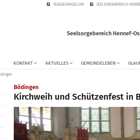
TAGESEVANGELIUM
SEELSORGEBEREICH HENN
Seelsorgebereich Hennef-Ost
KONTAKT
AKTUELLES
GEMEINDELEBEN
GLAU
ödingen
:
Bödingen
Kirchweih und Schützenfest in 