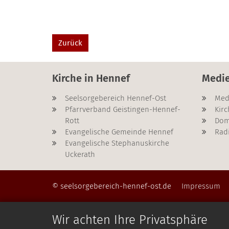
Zurück
Kirche in Hennef
Medi
Seelsorgebereich Hennef-Ost
Med
Pfarrverband Geistingen-Hennef-
Kirc
Rott
Dom
Evangelische Gemeinde Hennef
Rad
Evangelische Stephanuskirche
Uckerath
© seelsorgebereich-hennef-ost.de
Impressum
Wir achten Ihre Privatsphäre