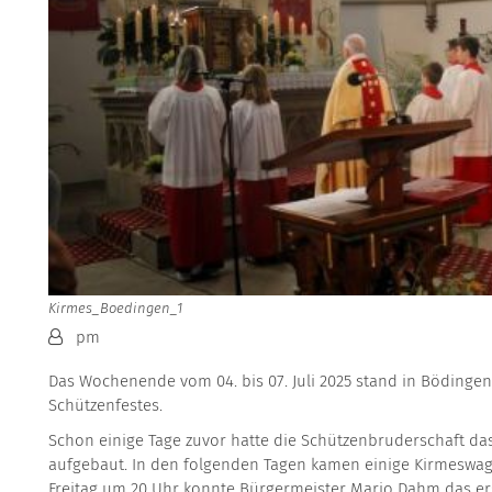
Kirmes_Boedingen_1
Von:
pm
Das Wochenende vom 04. bis 07. Juli 2025 stand in Bödinge
Schützenfestes.
Schon einige Tage zuvor hatte die Schützenbruderschaft da
aufgebaut. In den folgenden Tagen kamen einige Kirmeswag
Freitag um 20 Uhr konnte Bürgermeister Mario Dahm das er