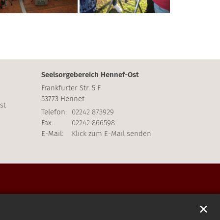
Seelsorgebereich Hennef-Ost
Frankfurter Str. 5 F
53773
Hennef
st
Telefon:
02242 873929
Fax:
02242 866598
E-Mail:
Klick zum E-Mail senden
✕