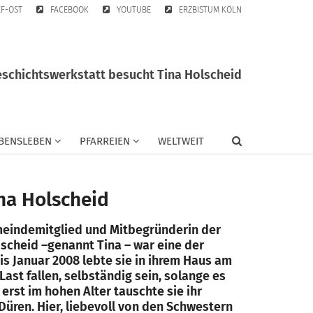
EF-OST
FACEBOOK
YOUTUBE
ERZBISTUM KÖLN
eschichtswerkstatt besucht Tina Holscheid
BENSLEBEN
PFARREIEN
WELTWEIT
na Holscheid
Gemeindemitglied und Mitbegründerin der
Hoscheid –genannt Tina – war eine der
Bis Januar 2008 lebte sie in ihrem Haus am
ast fallen, selbständig sein, solange es
erst im hohen Alter tauschte sie ihr
Düren. Hier, liebevoll von den Schwestern