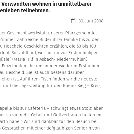
hre Verwandten wohnen in unmittelbarer
ienleben teilnehmen.
Datum:
30. Juni 2008
r der Geschichtswerkstatt unserer Pfarrgemeinde –
 Zimmer. Zahlreiche Bilder ihrer Familie bis zu den
u Hoscheid Geschichten erzählen, die 50 bis 100
lebt. Sie zählt auf, wer mit ihr zur Ersten heiligen
üsje“ (Maria Hilf in Asbach- Niedermühlen)
e Einzelheiten, die uns immer wieder in Erstaunen
au Bescheid. Sie ist auch bestens darüber
chehen ist. Auf ihrem Tisch finden wir die neueste
und die Tageszeitung für den Rhein- Sieg – Kreis,
pelle bis zur Cafeteria – schwingt etwas Stolz, aber
hier so gut geht. Gebet und Gottvertrauen helfen mir
rth habe!“ Wir sind dankbar für den Besuch bei
 Gesprächen mit einer tiefgläubigen Seniorin von