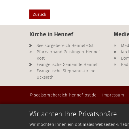
Zurück
Kirche in Hennef
Medi
Seelsorgebereich Hennef-Ost
Med
Pfarrverband Geistingen-Hennef-
Kirc
Rott
Dom
Evangelische Gemeinde Hennef
Rad
Evangelische Stephanuskirche
Uckerath
© seelsorgebereich-hennef-ost.de
Impressum
Wir achten Ihre Privatsphäre
Wir möchten Ihnen ein optimales Webseiten-Erlebnis