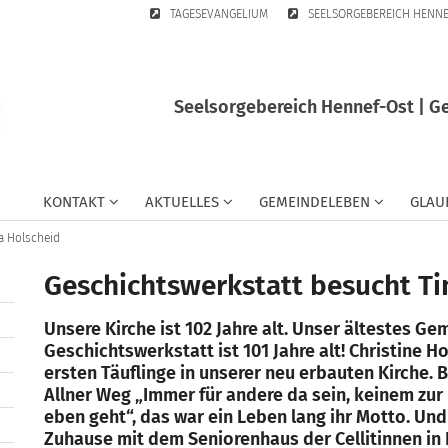
TAGESEVANGELIUM
SEELSORGEBEREICH HENN
Seelsorgebereich Hennef-Ost | G
KONTAKT
AKTUELLES
GEMEINDELEBEN
GLAU
a Holscheid
Geschichtswerkstatt besucht Ti
Unsere Kirche ist 102 Jahre alt. Unser ältestes 
Geschichtswerkstatt ist 101 Jahre alt! Christine 
ersten Täuflinge in unserer neu erbauten Kirche. 
Allner Weg „Immer für andere da sein, keinem zur L
eben geht“, das war ein Leben lang ihr Motto. Und 
Zuhause mit dem Seniorenhaus der Cellitinnen in 