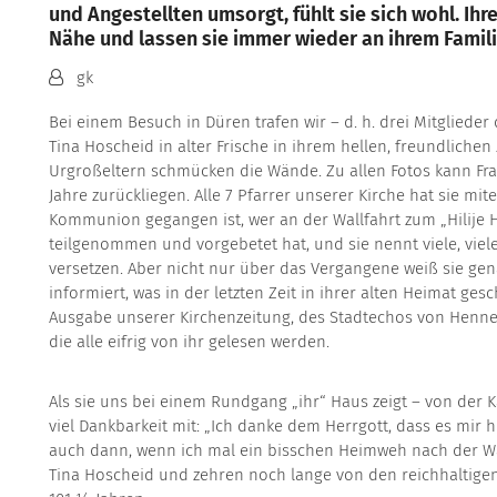
und Angestellten umsorgt, fühlt sie sich wohl. I
Nähe und lassen sie immer wieder an ihrem Famil
Von:
gk
Bei einem Besuch in Düren trafen wir – d. h. drei Mitgliede
Tina Hoscheid in alter Frische in ihrem hellen, freundlichen
Urgroßeltern schmücken die Wände. Zu allen Fotos kann Fra
Jahre zurückliegen. Alle 7 Pfarrer unserer Kirche hat sie miter
Kommunion gegangen ist, wer an der Wallfahrt zum „Hilije H
teilgenommen und vorgebetet hat, und sie nennt viele, viel
versetzen. Aber nicht nur über das Vergangene weiß sie gen
informiert, was in der letzten Zeit in ihrer alten Heimat ges
Ausgabe unserer Kirchenzeitung, des Stadtechos von Hennef 
die alle eifrig von ihr gelesen werden.
Als sie uns bei einem Rundgang „ihr“ Haus zeigt – von der Ka
viel Dankbarkeit mit: „Ich danke dem Herrgott, dass es mir 
auch dann, wenn ich mal ein bisschen Heimweh nach der Wa
Tina Hoscheid und zehren noch lange von den reichhaltigen