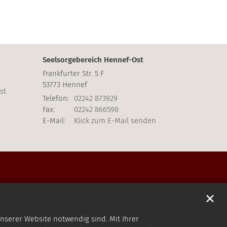
Seelsorgebereich Hennef-Ost
Frankfurter Str. 5 F
53773
Hennef
st
Telefon:
02242 873929
Fax:
02242 866598
E-Mail:
Klick zum E-Mail senden
✕
nserer Website notwendig sind. Mit Ihrer