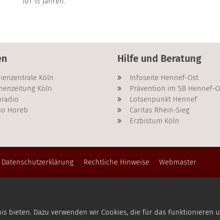
101 ½ Jahren.
en
Hilfe und Beratung
ienzentrale Köln
Infoseite Hennef-Ost
henzeitung Köln
Prävention im SB Hennef-O
radio
Lotsenpunkt Hennef
io Horeb
Caritas Rhein-Sieg
Erzbistum Köln
Datenschutzerklärung
Rechtliche Hinweise
Webmaster
 bieten. Dazu verwenden wir Cookies, die für das Funktionieren u