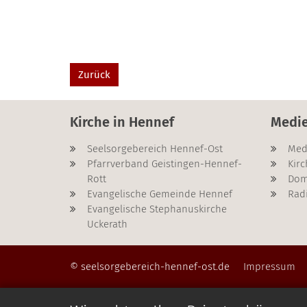
Zurück
Kirche in Hennef
Medi
Seelsorgebereich Hennef-Ost
Med
Pfarrverband Geistingen-Hennef-
Kirc
Rott
Dom
Evangelische Gemeinde Hennef
Rad
Evangelische Stephanuskirche
Uckerath
© seelsorgebereich-hennef-ost.de
Impressum