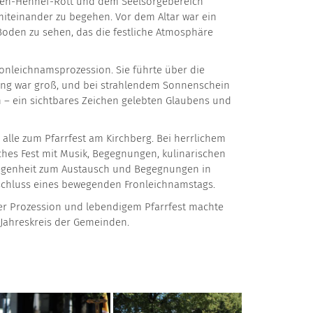
ngen-Hennef-Rott und dem Seelsorgebereich
teinander zu begehen. Vor dem Altar war ein
Boden zu sehen, das die festliche Atmosphäre
onleichnamsprozession. Sie führte über die
ligung war groß, und bei strahlendem Sonnenschein
 – ein sichtbares Zeichen gelebten Glaubens und
 alle zum Pfarrfest am Kirchberg. Bei herrlichem
hes Fest mit Musik, Begegnungen, kulinarischen
legenheit zum Austausch und Begegnungen in
chluss eines bewegenden Fronleichnamstags.
ler Prozession und lebendigem Pfarrfest machte
Jahreskreis der Gemeinden.