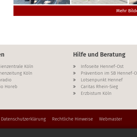
Mehr Bild
en
Hilfe und Beratung
ienzentrale Köln
Infoseite Hennef-Ost
henzeitung Köln
Prävention im SB Hennef-O
radio
Lotsenpunkt Hennef
io Horeb
Caritas Rhein-Sieg
Erzbistum Köln
Datenschutzerklärung
Rechtliche Hinweise
Webmaster