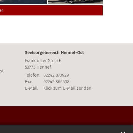
er
Seelsorgebereich Hennef-Ost
Frankfurter Str. 5 F
53773
Hennef
st
Telefon:
02242 873929
Fax:
02242 866598
E-Mail:
Klick zum E-Mail senden