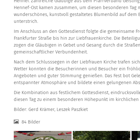
Hennef. Zahlreiche Gläubige aus dem Pfarrverband Geisti
Hennef-Ost kamen zusammen, um diesen besonderen Tag mi
wunderschönes, kunstvoll gestaltetes Blumenbild auf dem 
unterstrich.
Im Anschluss an den Gottesdienst folgte die gemeinsame Fr
Frankfurter Straße bis hin zur Liebfrauenkirche. Die Betei
zogen die Gläubigen in Gebet und Gesang durch die Straßen
gemeinschaftlicher Verbundenheit.
Nach dem Schlusssegen in der Liebfrauen Kirche trafen sich
Wetter konnten die Besucherinnen und Besucher ein fröhlic
Angeboten und guter Stimmung genießen. Das Fest bot Ge
entspannter Atmosphäre und bildete einen gelungenen Abs
Die Kombination aus festlichem Gottesdienst, eindrucksvol
diesen Tag zu einem besonderen Höhepunkt im kirchlichen 
Bilder: Gerd Krämer, Leszek Paszkiet
84 Bilder