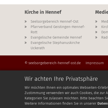
Kirche in Hennef
Medi
Seelsorgebereich Hennef-Ost
Med
Pfarrverband Geistingen-Hennef-
Kirc
Rott
Dom
Evangelische Gemeinde Hennef
Rad
Evangelische Stephanuskirche
Uckerath
© seelsorgebereich-hennef-ost.de
Impressum
Wir achten Ihre Privatsphäre
Wir möchten Ihnen ein optimales Webseiten-Erlebnis
Zustimmung verwenden wir auch Cookies, die zur An
Kategorien Sie zulassen möchten. Bitte beachten Si
Weitere Informationen finden Sie in unserer
Daten