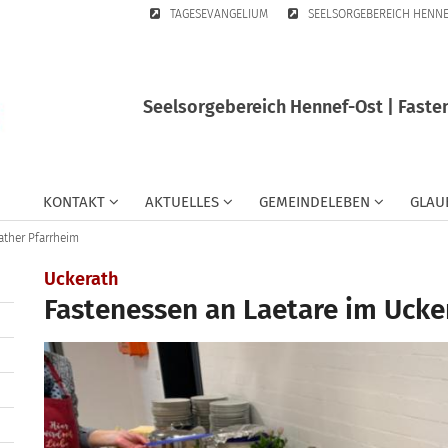
TAGESEVANGELIUM
SEELSORGEBEREICH HENN
Seelsorgebereich Hennef-Ost | Faste
KONTAKT
AKTUELLES
GEMEINDELEBEN
GLAU
ather Pfarrheim
:
Uckerath
Fastenessen an Laetare im Ucke