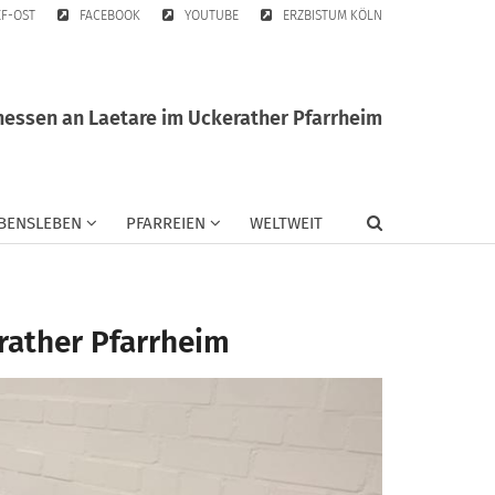
EF-OST
FACEBOOK
YOUTUBE
ERZBISTUM KÖLN
nessen an Laetare im Uckerather Pfarrheim
BENSLEBEN
PFARREIEN
WELTWEIT
rather Pfarrheim