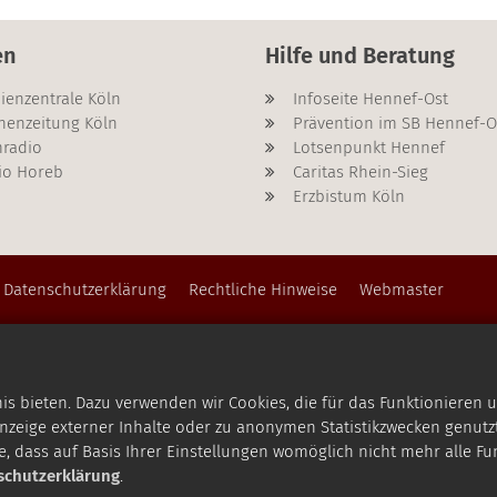
en
Hilfe und Beratung
ienzentrale Köln
Infoseite Hennef-Ost
henzeitung Köln
Prävention im SB Hennef-O
radio
Lotsenpunkt Hennef
io Horeb
Caritas Rhein-Sieg
Erzbistum Köln
Datenschutzerklärung
Rechtliche Hinweise
Webmaster
 bieten. Dazu verwenden wir Cookies, die für das Funktionieren u
zeige externer Inhalte oder zu anonymen Statistikzwecken genutzt
e, dass auf Basis Ihrer Einstellungen womöglich nicht mehr alle Fu
schutzerklärung
.