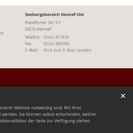
Seelsorgebereich Hennef-Ost
Frankfurter Str. 5 F
53773
Hennef
st
Telefon:
02242 873929
Fax:
02242 866598
E-Mail:
Klick zum E-Mail senden
✕
nserer Website notwendig sind. Mit Ihrer
 werden. Sie können selbst entscheiden, welche
nktionalitäten der Seite zur Verfügung stehen.