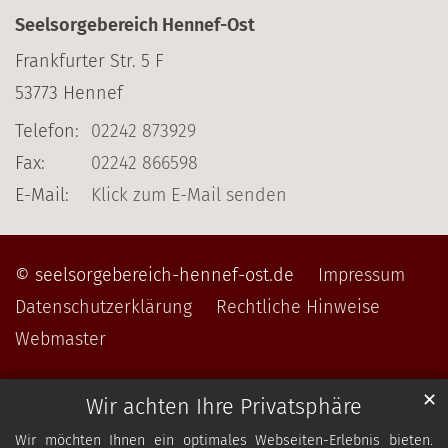
Seelsorgebereich Hennef-Ost
Frankfurter Str. 5 F
53773
Hennef
Telefon:
02242 873929
Fax:
02242 866598
E-Mail:
Klick zum E-Mail senden
© seelsorgebereich-hennef-ost.de
Impressum
Datenschutzerklärung
Rechtliche Hinweise
Webmaster
✕
Wir achten Ihre Privatsphäre
Wir möchten Ihnen ein optimales Webseiten-Erlebnis bieten.