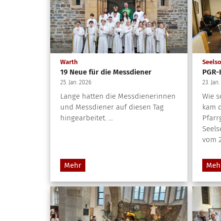
:
Warth
Seels
19 Neue für die Messdiener
PGR-
25. Jan. 2026
23. Jan
Lange hatten die Messdienerinnen
Wie s
und Messdiener auf diesen Tag
kam d
hingearbeitet. ...
Pfarr
Seels
vom 23
Mehr
Meh