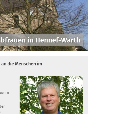
ebfrauen in Hennef-Warth
n an die Menschen im
dauern
den,
h