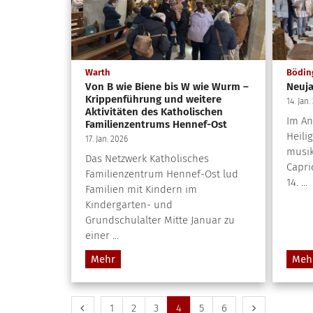
:
Warth
Bödin
Von B wie Biene bis W wie Wurm –
Neuja
Krippenführung und weitere
14. Jan.
Aktivitäten des Katholischen
Im An
Familienzentrums Hennef-Ost
Heili
17. Jan. 2026
musik
Das Netzwerk Katholisches
Capri
Familienzentrum Hennef-Ost lud
14. ...
Familien mit Kindern im
Kindergarten- und
Grundschulalter Mitte Januar zu
einer ...
Mehr
Meh
Vorherige Seite
Erste Seite
Nächste Seit
1
2
3
4
5
6