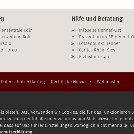
en
Hilfe und Beratung
ienzentrale Köln
Infoseite Hennef-Ost
henzeitung Köln
Prävention im SB Hennef-O
radio
Lotsenpunkt Hennef
io Horeb
Caritas Rhein-Sieg
Erzbistum Köln
Datenschutzerklärung
Rechtliche Hinweise
Webmaster
 bieten. Dazu verwenden wir Cookies, die für das Funktionieren u
zeige externer Inhalte oder zu anonymen Statistikzwecken genutzt
e, dass auf Basis Ihrer Einstellungen womöglich nicht mehr alle Fu
schutzerklärung
.