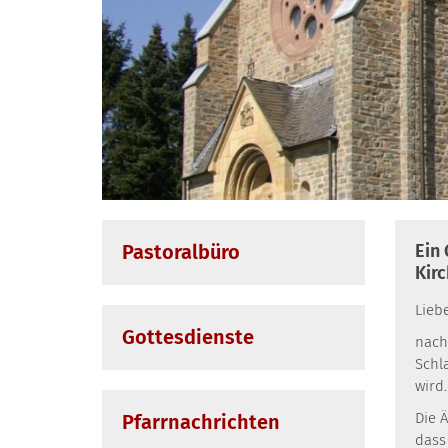
Pastoralbüro
Ein
Kir
Lieb
Gottesdienste
nach
Schl
wird
Die 
Pfarrnachrichten
dass