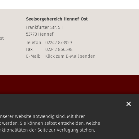
Seelsorgebereich Hennef-Ost
Frankfurter Str. 5 F
53773
Hennef
st
Telefon:
02242 873929
Fax:
02242 866598
E-Mail:
Klick zum E-Mail senden
✕
nserer Website notwendig sind. Mit Ihrer
 werden. Sie können selbst entscheiden, welche
nktionalitäten der Seite zur Verfügung stehen.