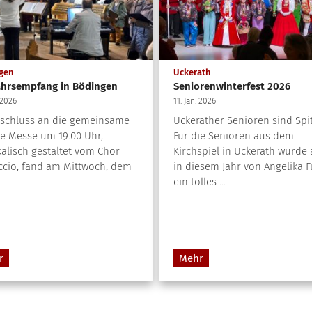
:
:
gen
Uckerath
hrsempfang in Bödingen
Seniorenwinterfest 2026
 2026
11. Jan. 2026
schluss an die gemeinsame
Uckerather Senioren sind Spit
ge Messe um 19.00 Uhr,
Für die Senioren aus dem
alisch gestaltet vom Chor
Kirchspiel in Uckerath wurde
ccio, fand am Mittwoch, dem
in diesem Jahr von Angelika F
ein tolles ...
r
Mehr
e