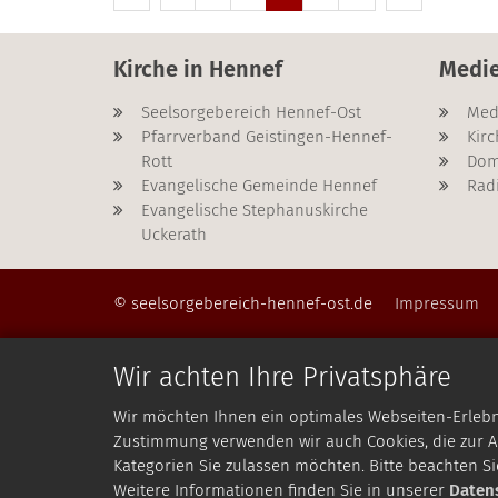
Kirche in Hennef
Medi
Seelsorgebereich Hennef-Ost
Med
Pfarrverband Geistingen-Hennef-
Kirc
Rott
Dom
Evangelische Gemeinde Hennef
Rad
Evangelische Stephanuskirche
Uckerath
© seelsorgebereich-hennef-ost.de
Impressum
Wir achten Ihre Privatsphäre
Wir möchten Ihnen ein optimales Webseiten-Erlebnis
Zustimmung verwenden wir auch Cookies, die zur An
Kategorien Sie zulassen möchten. Bitte beachten Si
Weitere Informationen finden Sie in unserer
Daten