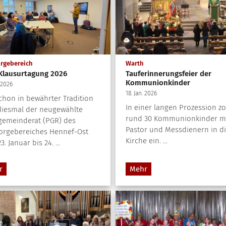
:
:
orgebereich
Warth
Klausurtagung 2026
Tauferinnerungsfeier der
Kommunionkinder
. 2026
18. Jan. 2026
chon in bewährter Tradition
In einer langen Prozession z
iesmal der neugewählte
rund 30 Kommunionkinder m
gemeinderat (PGR) des
Pastor und Messdienern in d
orgebereiches Hennef-Ost
Kirche ein. ...
. Januar bis 24. ...
r
Mehr