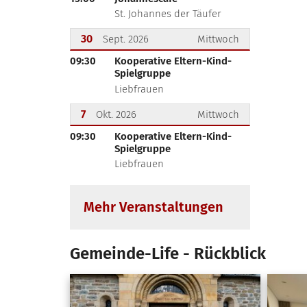
St. Johannes der Täufer
30
Sept. 2026
Mittwoch
09:30
Kooperative Eltern-Kind-
???msg.page.sr.date??? 30. September 2026
Spielgruppe
Liebfrauen
7
Okt. 2026
Mittwoch
09:30
Kooperative Eltern-Kind-
???msg.page.sr.date??? 7. Oktober 2026
Spielgruppe
Liebfrauen
Mehr Veranstaltungen
Gemeinde-Life - Rückblick