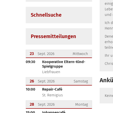
eini
Lebe
Schnellsuche
und 
Ich 
Henn
Pressemitteilungen
Dene
erho
teil
23
Sept. 2026
Mittwoch
Ihr 
09:30
Kooperative Eltern-Kind-
???msg.page.sr.date??? 23. September 2026
Chri
Spielgruppe
Liebfrauen
Ankü
26
Sept. 2026
Samstag
10:00
Repair-Café
???msg.page.sr.date??? 26. September 2026
St. Remigius
Kein
28
Sept. 2026
Montag
15:00
Johannescafé
???msg.page.sr.date??? 28. September 2026