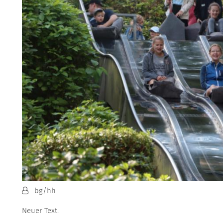
Von:
bg/hh
Neuer Text.