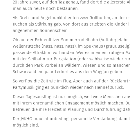
20 Jahre zuvor, auf den Tag genau, fand dort die allererste 
man auch heute noch bestaunen.
Als Dreh- und Angelpunkt dienten zwei Grillhütten, an der e
Kuchen als Stärkung gab. Von dort aus erlebten die Kinder 
angenehmen Sonnenschein.
Ob auf der Fichtenflitzer-Sommerrodelbahn (Auffahrgefahr…),
Wellenrutsche (nass, nass, nass), im Spukhaus (gruuuuselig)
passende Attraktion vorhanden. Wer es in einem ruhigen M
mit der Seilbahn zur Bergstation (oder wahlweise wieder r
durch den Park, vorbei an Wäldern, Wiesen und so manche
Schwarzwild ein paar Leckerlies aus dem Waggon geben.
So verflog die Zeit wie im Flug. Aber auch auf der Rückfahr
Partymusik ging es pünktlich wieder nach Hennef zurück.
Dieser Tagesausflug ist nur möglich, weil viele Menschen 
mit ihrem ehrenamtlichen Engagement möglich machen. Du
Betreuer, die ihre Freizeit in Planung und Durchführung daf
Der JAKHO braucht unbedingt personelle Verstärkung, damit
möglich sind.