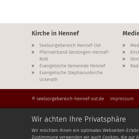
Kirche in Hennef
Medi
Seelsorgebereich Hennef-Ost
Med
Pfarrverband Geistingen-Hennef-
Kirc
Rott
Dom
Evangelische Gemeinde Hennef
Rad
Evangelische Stephanuskirche
Uckerath
© seelsorgebereich-hennef-ost.de
Impressum
Wir achten Ihre Privatsphäre
Wir möchten Ihnen ein optimales Webseiten-Erlebnis
Zustimmung verwenden wir auch Cookies, die zur An