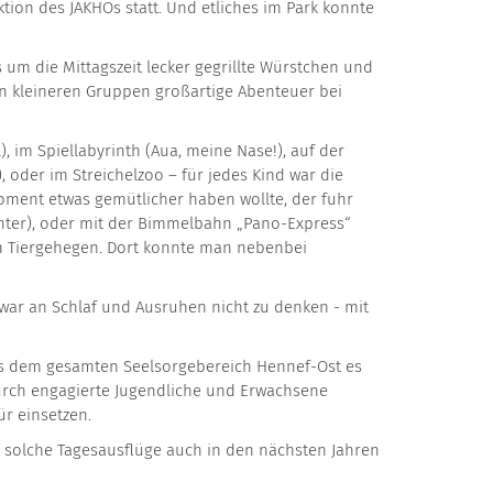
Aktion des JAKHOs statt. Und etliches im Park konnte
s um die Mittagszeit lecker gegrillte Würstchen und
in kleineren Gruppen großartige Abenteuer bei
 im Spiellabyrinth (Aua, meine Nase!), auf der
, oder im Streichelzoo – für jedes Kind war die
oment etwas gemütlicher haben wollte, der fuhr
unter), oder mit der Bimmelbahn „Pano-Express“
n Tiergehegen. Dort konnte man nebenbei
t war an Schlaf und Ausruhen nicht zu denken - mit
aus dem gesamten Seelsorgebereich Hennef-Ost es
rch engagierte Jugendliche und Erwachsene
ür einsetzen.
 solche Tagesausflüge auch in den nächsten Jahren