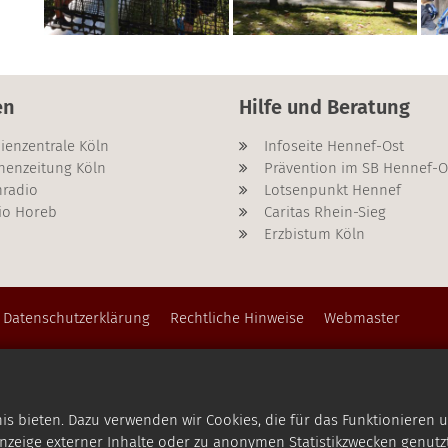
en
Hilfe und Beratung
ienzentrale Köln
Infoseite Hennef-Ost
henzeitung Köln
Prävention im SB Hennef-O
radio
Lotsenpunkt Hennef
io Horeb
Caritas Rhein-Sieg
Erzbistum Köln
Datenschutzerklärung
Rechtliche Hinweise
Webmaster
 bieten. Dazu verwenden wir Cookies, die für das Funktionieren u
zeige externer Inhalte oder zu anonymen Statistikzwecken genutzt