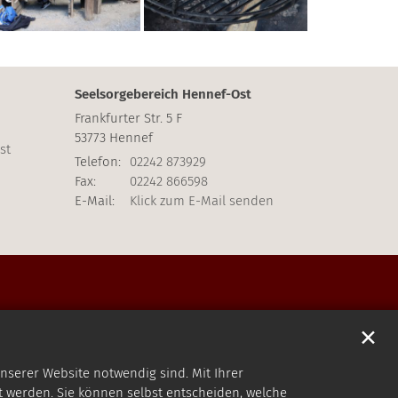
Seelsorgebereich Hennef-Ost
Frankfurter Str. 5 F
53773
Hennef
st
Telefon:
02242 873929
Fax:
02242 866598
E-Mail:
Klick zum E-Mail senden
✕
nserer Website notwendig sind. Mit Ihrer
 werden. Sie können selbst entscheiden, welche