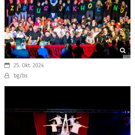
© bs
Datum:
25. Okt. 2024
Von:
bg/bs