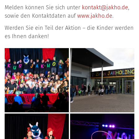
Melden können Sie sich unter
kontakt@jakho.de
,
sowie den Kontaktdaten auf
www.jakho.de
.
Werden Sie ein Teil der Aktion – die Kinder werden
es Ihnen danken!