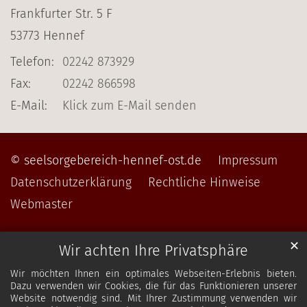
Frankfurter Str. 5 F
53773
Hennef
Telefon:
02242 873929
Fax:
02242 866598
E-Mail:
Klick zum E-Mail senden
© seelsorgebereich-hennef-ost.de
Impressum
Datenschutzerklärung
Rechtliche Hinweise
Webmaster
✕
Wir achten Ihre Privatsphäre
Wir möchten Ihnen ein optimales Webseiten-Erlebnis bieten.
Dazu verwenden wir Cookies, die für das Funktionieren unserer
Website notwendig sind. Mit Ihrer Zustimmung verwenden wir