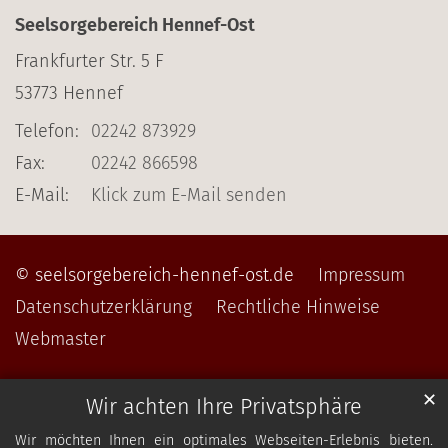
Seelsorgebereich Hennef-Ost
Frankfurter Str. 5 F
53773
Hennef
Telefon:
02242 873929
Fax:
02242 866598
E-Mail:
Klick zum E-Mail senden
© seelsorgebereich-hennef-ost.de
Impressum
Datenschutzerklärung
Rechtliche Hinweise
Webmaster
✕
Wir achten Ihre Privatsphäre
Wir möchten Ihnen ein optimales Webseiten-Erlebnis bieten.