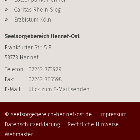
Caritas Rhein-Sieg
Erzbistum Köln
Seelsorgebereich Hennef-Ost
Frankfurter Str. 5 F
53773
Hennef
Telefon:
02242 873929
Fax:
02242 866598
E-Mail:
Klick zum E-Mail senden
© seelsorgebereich-hennef-ost.de
Impressum
Datenschutzerklärung
Rechtliche Hinweise
Webmaster