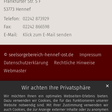
Frankfurter Str. 5 F
53773
Hennef
Telefon:
02242 873929
Fax:
02242 866598
E-Mail:
Klick zum E-Mail senden
© seelsorgebereich-hennef-ost.de
Impressum
Datenschutzerklärung
Rechtliche Hinweise
Webmaster
✕
Wir achten Ihre Privatsphäre
Wir möchten Ihnen ein optimales Webseiten-Erlebnis bieten.
Dazu verwenden wir Cookies, die für das Funktionieren unserer
Website notwendig sind. Mit Ihrer Zustimmung verwenden wir
auch Cookies, die zur Anzeige externer Inhalte oder zu anonymen