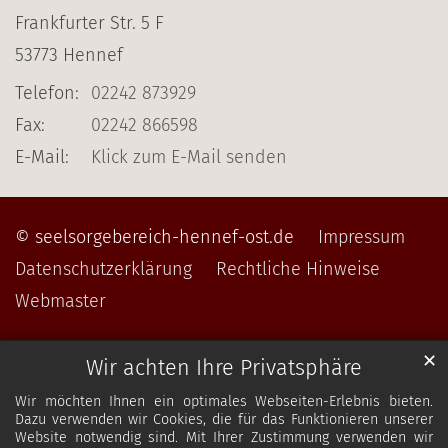
Frankfurter Str. 5 F
53773
Hennef
Telefon:
02242 873929
Fax:
02242 866598
E-Mail:
Klick zum E-Mail senden
© seelsorgebereich-hennef-ost.de
Impressum
Datenschutzerklärung
Rechtliche Hinweise
Webmaster
✕
Wir achten Ihre Privatsphäre
Wir möchten Ihnen ein optimales Webseiten-Erlebnis bieten.
Dazu verwenden wir Cookies, die für das Funktionieren unserer
Website notwendig sind. Mit Ihrer Zustimmung verwenden wir