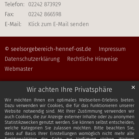
Telefon:
02242 873929
Fax:
02242 866598
E-Mail:
Klick zum E-Mail senden
© seelsorgebereich-hennef-ost.de
Impressum
Datenschutzerklärung
Rechtliche Hinweise
Webmaster
✕
Wir achten Ihre Privatsphäre
Wir möchten Ihnen ein optimales Webseiten-Erlebnis bieten.
Dazu verwenden wir Cookies, die für das Funktionieren unserer
Website notwendig sind. Mit Ihrer Zustimmung verwenden wir
auch Cookies, die zur Anzeige externer Inhalte oder zu anonymen
Statistikzwecken genutzt werden. Sie können selbst entscheiden,
welche Kategorien Sie zulassen möchten. Bitte beachten Sie,
dass auf Basis Ihrer Einstellungen womöglich nicht mehr alle