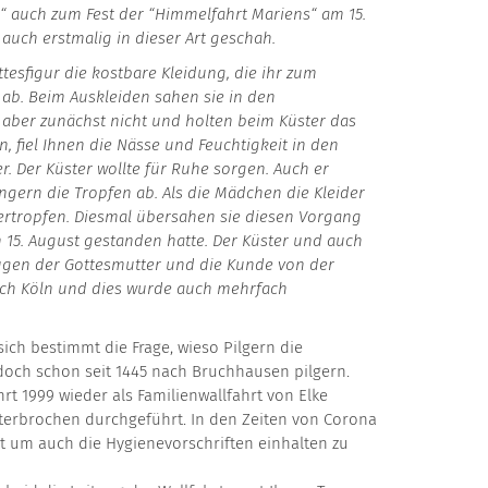
ld“ auch zum Fest der “Himmelfahrt Mariens“ am 15.
 auch erstmalig in dieser Art geschah.
esfigur die kostbare Kleidung, die ihr zum
ab. Beim Auskleiden sahen sie in den
 aber zunächst nicht und holten beim Küster das
n, fiel Ihnen die Nässe und Feuchtigkeit in den
. Der Küster wollte für Ruhe sorgen. Auch er
ngern die Tropfen ab. Als die Mädchen die Kleider
ertropfen. Diesmal übersahen sie diesen Vorgang
em 15. August gestanden hatte. Der Küster und auch
ugen der Gottesmutter und die Kunde von der
nach Köln und dies wurde auch mehrfach
sich bestimmt die Frage, wieso Pilgern die
 doch schon seit 1445 nach Bruchhausen pilgern.
rt 1999 wieder als Familienwallfahrt von Elke
erbrochen durchgeführt. In den Zeiten von Corona
rt um auch die Hygienevorschriften einhalten zu