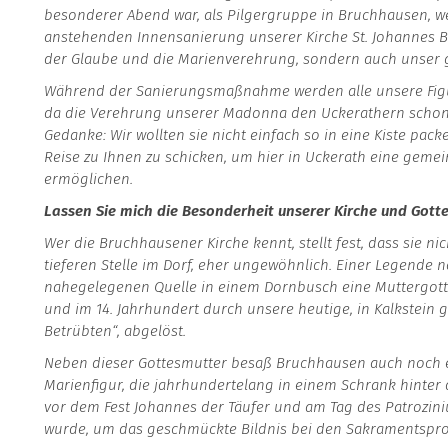
besonderer Abend war, als Pilgergruppe in Bruchhausen, weil
anstehenden Innensanierung unserer Kirche St. Johannes Bap
der Glaube und die Marienverehrung, sondern auch unser
Während der Sanierungsmaßnahme werden alle unsere Figu
da die Verehrung unserer Madonna den Uckerathern schon
Gedanke: Wir wollten sie nicht einfach so in eine Kiste pack
Reise zu Ihnen zu schicken, um hier in Uckerath eine geme
ermöglichen.
Lassen Sie mich die Besonderheit unserer Kirche und Gott
Wer die Bruchhausener Kirche kennt, stellt fest, dass sie ni
tieferen Stelle im Dorf, eher ungewöhnlich. Einer Legende 
nahegelegenen Quelle in einem Dornbusch eine Muttergottes
und im 14. Jahrhundert durch unsere heutige, in Kalkstein 
Betrübten“, abgelöst.
Neben dieser Gottesmutter besaß Bruchhausen auch noch ei
Marienfigur, die jahrhundertelang in einem Schrank hinte
vor dem Fest Johannes der Täufer und am Tag des Patrozi
wurde, um das geschmückte Bildnis bei den Sakramentsproz