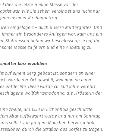
 dies die letzte Heilige Messe vor der
tist war. Wie Sie sehen, verbindet uns nicht nur
 gemeinsamer Kirchenpatron.
ren eingelagert – auch unsere Muttergottes. Und
 immer ein besonderes Anliegen war, kam uns ein
en. Stattdessen haben wir beschlossen, sie auf die
insame Messe zu feiern und eine Anbetung zu
esmutter kurz erzählen:
cht auf einem Berg gebaut ist, sondern an einer
nach wurde der Ort gewählt, weil man an einer
 entdeckte. Diese wurde ca. 400 Jahre verehrt
geschlagene Wallfahrtsmadonna, die „Trösterin der
ne zweite, um 1330 in Eichenholz geschnitzte
r dem Altar aufbewahrt wurde und nur am Sonntag
niums selbst von jungem Mädchen hervorgeholt
essionen durch die Straßen des Dorfes zu tragen.