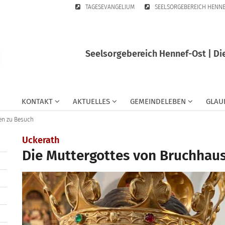
TAGESEVANGELIUM
SEELSORGEBEREICH HENN
Seelsorgebereich Hennef-Ost | Di
KONTAKT
AKTUELLES
GEMEINDELEBEN
GLAU
en zu Besuch
:
Uckerath
Die Muttergottes von Bruchhau