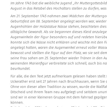
Im Jahre 1745 bat die weibliche Jugend „ihr Muttergottesbi
August in das Retabel des Hochaltars stellen zu dürfen, was
Am 21. September 1745 nahmen zwei Mädchen der Muttergott
Geburtsfest am 08. September angelegt worden war, wieder 
Augenhöhlen der Holzstatue Nässe stehen, beachteten dies
alltägliche Gewandt. Als sie begannen dieses Kleid anzulege
Augenwinkeln der Figur besonders auf und redeten hierüber
konnte sich die Nässe nicht erklären und wischte mit den Fi
angelegt hatten, waren die Augenwinkel erneut voller Wass
bewusst und stellten die Figur auf den Platz, wo sie seit d
seine Frau sahen am 25. September wieder Tränen in den A
weinenden Marienfigur verbreitete sich schnell, auch bis 
beurkundet.
Für alle, die den Text jetzt aufmerksam gelesen haben stellt 
Uckerather erst seit 27 Jahren nach Bruchhausen, wenn Sie
Ohne von dieser alten Tradition zu wissen, wurde die Wallfah
Ditscheid und Ihrem Team neu aufgelegt und seitdem ununt
sind wir in einer kleineren Gruppe mit dem Fahrrad gepilge
können.